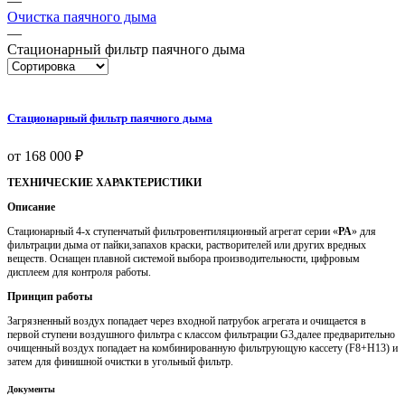
—
Очистка паячного дыма
—
Стационарный фильтр паячного дыма
Стационарный фильтр паячного дыма
от
168 000
₽
ТЕХНИЧЕСКИЕ ХАРАКТЕРИСТИКИ
Описание
Стационарный 4-х ступенчатый фильтровентиляционный агрегат серии «
PA
» для
фильтрации дыма от пайки,запахов краски, растворителей или других вредных
веществ. Оснащен плавной системой выбора производительности, цифровым
дисплеем для контроля работы.
Принцип работы
Загрязненный воздух попадает через входной патрубок агрегата и очищается в
первой ступени воздушного фильтра с классом фильтрации G3,далее предварительно
очищенный воздух попадает на комбинированную фильтрующую кассету (F8+H13) и
затем для финишной очистки в угольный фильтр.
Документы