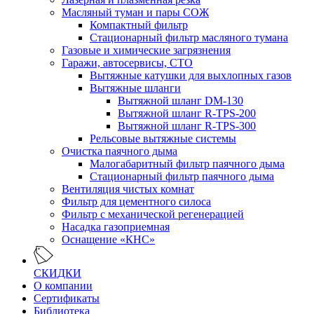
Масляный туман и пары СОЖ
Компактный фильтр
Стационарный фильтр масляного тумана
Газовые и химические загрязнения
Гаражи, автосервисы, СТО
Вытяжные катушки для выхлопных газов
Вытяжные шланги
Вытяжной шланг DM-130
Вытяжной шланг R-TPS-200
Вытяжной шланг R-TPS-300
Рельсовые вытяжные системы
Очистка паячного дыма
Малогабаритный фильтр паячного дыма
Стационарный фильтр паячного дыма
Вентиляция чистых комнат
Фильтр для цементного силоса
Фильтр с механической регенерацией
Насадка газоприемная
Оснащение «КНС»
СКИДКИ
О компании
Сертификаты
Библиотека