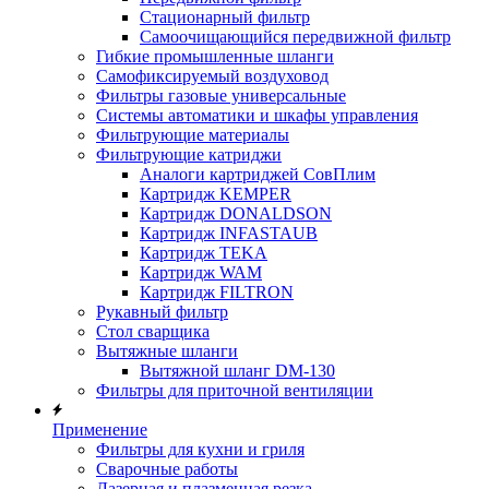
Стационарный фильтр
Самоочищающийся передвижной фильтр
Гибкие промышленные шланги
Самофиксируемый воздуховод
Фильтры газовые универсальные
Системы автоматики и шкафы управления
Фильтрующие материалы
Фильтрующие катриджи
Аналоги картриджей СовПлим
Картридж KEMPER
Картридж DONALDSON
Картридж INFASTAUB
Картридж TEKA
Картридж WAM
Картридж FILTRON
Рукавный фильтр
Стол сварщика
Вытяжные шланги
Вытяжной шланг DM-130
Фильтры для приточной вентиляции
Применение
Фильтры для кухни и гриля
Сварочные работы
Лазерная и плазменная резка