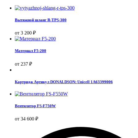
Вытяжной шланг R-TPS-300
от
3 200
₽
Материал F5-200
от
237
₽
Картридж Артикул DONALDSON: Unicell 1A63399006
Вентилятор FS-F750W
от
34 600
₽