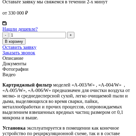
Оставьте заявку мы свяжемся в течении 2-х минут
от
330 000
₽
Нашли дешевле?
Количество
-
+
товара
В корзину
Настеный
Оставить заявку
самоочищающийся
Заказать звонок
картриджный
Описание
фильтр
Документы
Фотографии
Видео
Картриджный фильтр
моделей «A-003/W» , «A-004/W» ,
«A-005/W», «A-006/W» предназначен для очистки воздуха от
мелко- и среднедисперсной сухой, легко очищаемой пыли и
дыма, выделяющихся во время сварки, пайки,
металлообработки и прочих процессов, сопровождаемых
выделением взвешенных вредных частиц размером от 0,1
микрона и выше.
Установка
эксплуатируется в помещении как конечное
устройство по рециркуляционной схеме, так и в составе